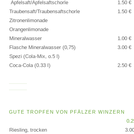
Apfelsaft/Apfelsaftschorle
1.50 €
Traubensaft/Traubensaftschorle
1.50 €
Zitronenlimonade
Orangenlimonade
Mineralwasser
1.00 €
Flasche Mineralwasser (0,75)
3.00 €
Spezi (Cola-Mix, o.5 l)
Coca-Cola (0.33 I)
2.50 €
GUTE TROPFEN VON PFÄLZER WINZERN
0.2
Riesling, trocken
3.00