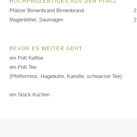
HOCHPROZENTIGES AUS DER PFALZ
Pfälzer Birnenbrand Birnenbrand
2
Magenbitter, Saumagen
2
BEVOR ES WEITER GEHT
ein Pott Kaffee
ein Pott Tee
(Pfefferminz, Hagebutte, Kamille, schwarzer Tee)
ein Stück Kuchen