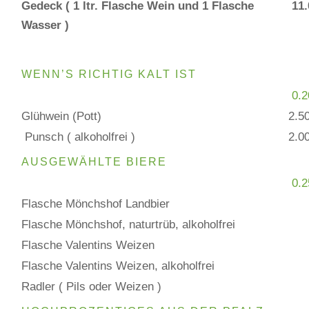
Gedeck ( 1 ltr. Flasche Wein und 1 Flasche
11.
Wasser )
WENN’S RICHTIG KALT IST
0.2
Glühwein (Pott)
2.50
Punsch ( alkoholfrei )
2.0
AUSGEWÄHLTE BIERE
0.2
Flasche Mönchshof Landbier
Flasche Mönchshof, naturtrüb, alkoholfrei
Flasche Valentins Weizen
Flasche Valentins Weizen, alkoholfrei
Radler ( Pils oder Weizen )