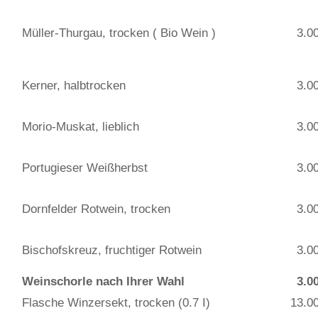
Müller-Thurgau, trocken ( Bio Wein )
3.00
Kerner, halbtrocken
3.0
Morio-Muskat, lieblich
3.0
Portugieser Weißherbst
3.0
Dornfelder Rotwein, trocken
3.0
Bischofskreuz, fruchtiger Rotwein
3.0
Weinschorle nach Ihrer Wahl
3.0
Flasche Winzersekt, trocken (0.7 I)
13.0