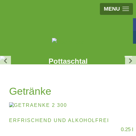
MENU
Böchinger Hütte im
Pottaschtal
Wir freuen uns auf euren Besuch!
Getränke
ERFRISCHEND UND ALKOHOLFREI
0.25 l